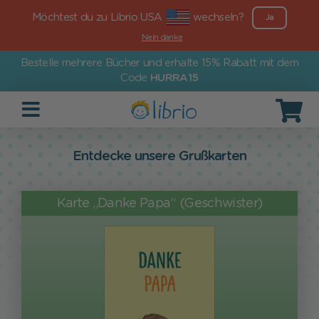
Möchtest du zu Librio USA
wechseln?
Ja
Nein danke
Bestelle mehrere Bücher und erhalte 15% Rabatt mit dem
Code
HURRA15
Entdecke unsere Grußkarten
Karte „Danke Papa“ (Geschwister)