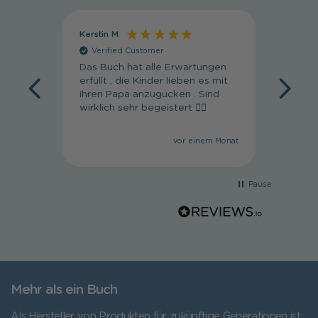
Kerstin M
Regula
Verified Customer
Veri
Das Buch hat alle Erwartungen
Super 
erfüllt , die Kinder lieben es mit
wunde
ihren Papa anzugucken . Sind
wirklich sehr begeistert 👍🏼
vor einem Monat
Pause
Mehr als ein Buch
Als Hersteller von Produkten für zukünftige Generationen ist