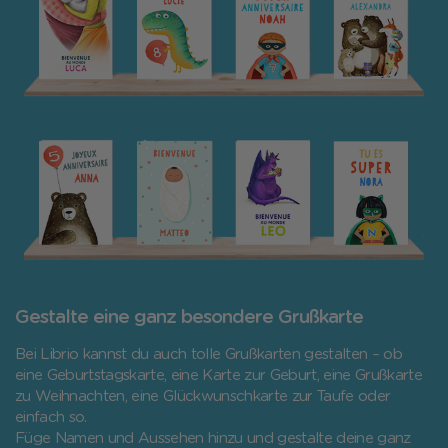
Gestalte eine ganz besondere Grußkarte
Bei Librio kannst du auch tolle Grußkarten gestalten – ob
eine Geburtstagskarte, eine Karte zur Geburt, eine Grußkarte
zu Weihnachten, eine Glückwunschkarte zur Taufe oder
einfach so.
Füge Namen und Aussehen hinzu und gestalte deine ganz