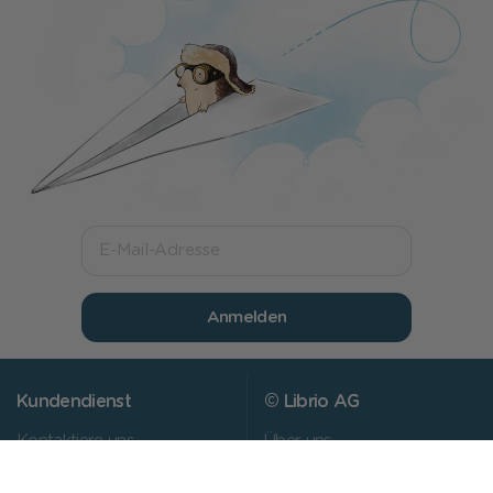
Anmelden
Kundendienst
© Librio AG
Kontaktiere uns
Über uns
AGB
Unsere Werte