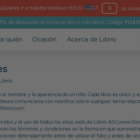
¿Quieres ir a nuestra tienda en EEUU
?
Sí
No, gracia
15% de descuento al comprar dos o más libros. Código
YUJU1
a quién
Ocasión
Acerca de Librio
Otros productos
Para los mayores
Eventos
Nuestros valores
es
Tarjetas de felicitación
Papá
San Valentín
Más que un libro
ibrio.
Láminas personalizadas
Mamá
Bautizo
Compromiso medioambiental
 el nombre y la apariencia de un niño. Cada libro es único y e
Abuelos
Vuelta al cole
Compromiso social
 desea comunicarse con nosotros sobre cualquier tema relacio
librio.com.
Familia
Semana Santa
nidos y el uso de todos los sitios web de Librio AG (www.libri
Pareja
Día del Niño
blecen los términos y condiciones en la forma en que suministr
ciones detenidamente antes de utilizar el Sitio y antes de ord
Comunión