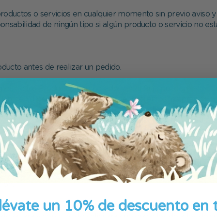
roductos o servicios en cualquier momento sin previo aviso y
nsabilidad de ningún tipo si algún producto o servicio no est
ducto antes de realizar un pedido.
unos de los Productos enumerados en el Sitio pueden tener un
ión de Su pedido. Normalmente, verificaremos los precios c
roducto sea inferior al precio indicado, le cobremos el impo
o que el precio indicado en el Sitio, normalmente, a nuestra
notificaremos dicho rechazo para que pueda volver a realizar 
 de importación e impuestos (incluido el IVA) que se cobran 
como los costos de despacho de aduana, etc. deben ser asumid
rácticas aduaneras varían ampliamente de un país a otro. Le 
ión.
lévate un 10% de descuento en 
 proveedores de pasarela de pago al momento de realizar su
to estará vigente. Se le solicitará que envíe los detalles de