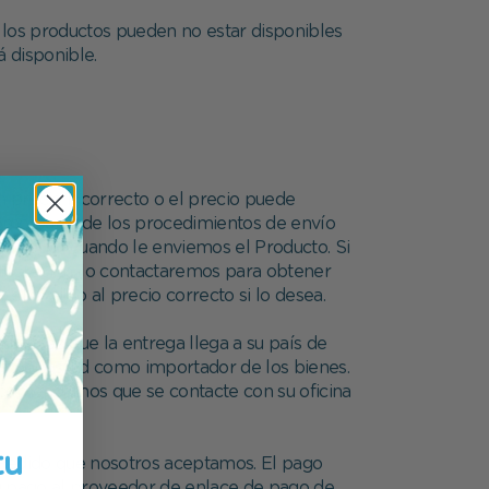
 los productos pueden no estar disponibles
á disponible.
 precio incorrecto o el precio puede
omo parte de los procedimientos de envío
rte menor cuando le enviemos el Producto. Si
 discreción, lo contactaremos para obtener
el pedido al precio correcto si lo desea.
una vez que la entrega llega a su país de
os por usted como importador de los bienes.
recomendamos que se contacte con su oficina
tu
 Pedido que nosotros aceptamos. El pago
 su pago al proveedor de enlace de pago de