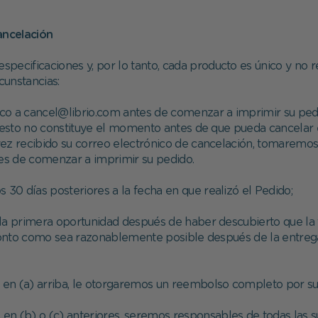
ancelación
especificaciones y, por lo tanto, cada producto es único y no 
cunstancias:
nico a cancel@librio.com antes de comenzar a imprimir su ped
esto no constituye el momento antes de que pueda cancelar 
vez recibido su correo electrónico de cancelación, tomaremo
es de comenzar a imprimir su pedido.
 30 días posteriores a la fecha en que realizó el Pedido;
la primera oportunidad después de haber descubierto que la 
ronto como sea razonablemente posible después de la entreg
s en (a) arriba, le otorgaremos un reembolso completo por su
 en (b) o (c) anteriores, seremos responsables de todas las s