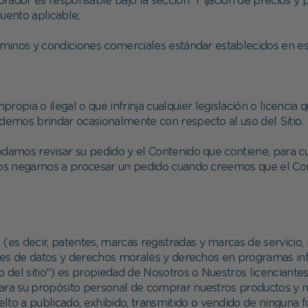
rador es responsable bajo la sección "Fijación de precios y 
uento aplicable;
érminos y condiciones comerciales estándar establecidos en 
ropia o ilegal o que infrinja cualquier legislación o licencia 
odemos brindar ocasionalmente con respecto al uso del Sitio.
odamos revisar su pedido y el Contenido que contiene, para c
os negarnos a procesar un pedido cuando creemos que el Con
 (es decir, patentes, marcas registradas y marcas de servicio
es de datos y derechos morales y derechos en programas info
o del sitio") es propiedad de Nosotros o Nuestros licenciante
d para su propósito personal de comprar nuestros productos y 
uelto a publicado, exhibido, transmitido o vendido de ninguna