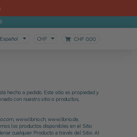
s
5
Español
CHF
CHF 0.00
stá hecho a pedido. Este sitio es propiedad y
nado con nuestro sitio o productos,
o.com, www.librio.ch, www.librio.de,
amos los productos disponibles en el Sitio
enar cualquier Producto a través del Sitio. Al
Todos nuestros productos
Regalos para peques
Vuelta al cole
Nuestro Blog