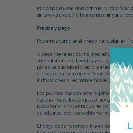
Podemos revisar, descontinuar o modificar p
sin previo aviso. No tendremos ninguna respo
Precios y pago
Podemos cambiar el precio de cualquier Pro
A pesar de nuestros mejores esfuerzos, alg
aumentar entre su pedido y Nuestra aceptac
para que, cuando el precio correcto de un P
el precio correcto de un Producto es más alt
instrucciones o rechazaremos su pedido y le 
Los pedidos pueden estar sujetos a derechos
destino. Todos los cargos adicionales, así 
Debe tener en cuenta que las políticas y p
de aduanas local para obtener más informac
L
El pago debe hacerse a través de nuestros
total se tomará en este momento y el Contra