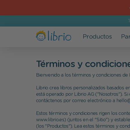
Productos
Par
Libros
Para niños y niñas
Los más populares
Nuestra empresa
Términos y condicion
Todos los libros
Bebés
Llegada de un bebé
Quiénes somos
Bienvenido a los términos y condiciones de L
Nuevos libros
De 0 a 3 años
Cumpleaños
Recomienda a un amigo
Librio crea libros personalizados basados en
Los más vendidos
De 3 a 6 años
Día del Padre
Trabaja con nosotros
está operado por Librio AG ("Nosotros"). Si
contáctenos por correo electrónico a hello@
Libros infantiles personalizados
Más de 6 años
Día de la Madre
Descuentos
Estos términos y condiciones rigen los conte
Libros de 'busca y encuentra'
Para hermanos
Navidad
Prensa
www.librio.es) (juntos en el "Sitio") y esta
(los "Productos"). Lea estos términos y condi
Cuentos para dormir
Reyes