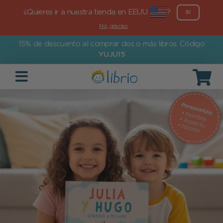
¿Quieres ir a nuestra tienda en EEUU
?
Sí
No, gracias
15% de descuento al comprar dos o más libros. Código
YUJU15