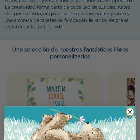
esposa, sus dos hijos casi adultos y su adorada whippet, Lulu.
La creatividad forma parte de cada uno de sus días. Antes
de unirse a Librio, dirigió un estudio de diseño tipográfico y
una empresa de tarjetas de felicitación, llevando alegría al
papel durante toda su vida.
Una selección de nuestros fantásticos libros
personalizados