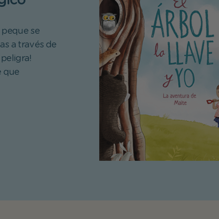
gico
 peque se
as a través de
peligra!
e que