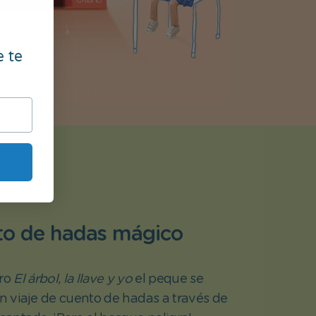
e te
to de hadas mágico
bro
El árbol, la llave y yo
el peque se
 viaje de cuento de hadas a través de