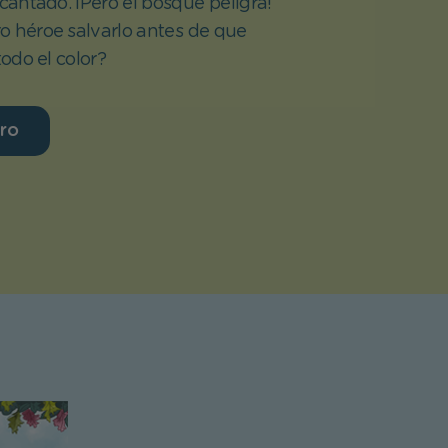
antado. ¡Pero el bosque peligra!
o héroe salvarlo antes de que
odo el color?
bro