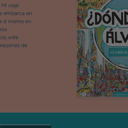
,
Mi viaje
 se embarca en
a sí mismo en
ros
os, este
corazones de