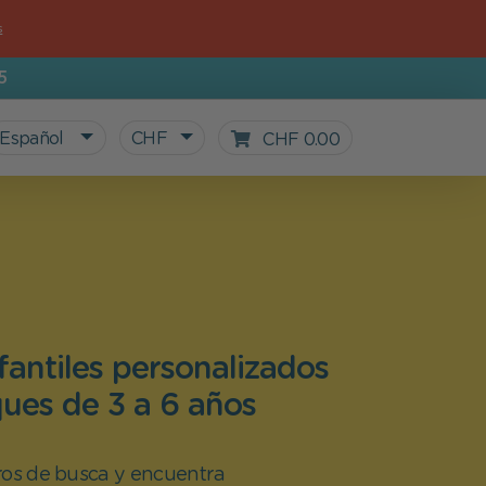
s
5
Español
CHF
CHF 0.00
nfantiles personalizados
ues de 3 a 6 años
ros de busca y encuentra
Todos nuestros productos
Regalos para peques
Vuelta al cole
Nuestro Blog