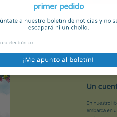
primer pedido
ntate a nuestro boletín de noticias y no s
escapará ni un chollo.
¡Me apunto al boletín!
Un cuen
En nuestro li
embarca en un