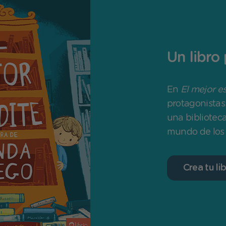
Un libro
En
El mejor e
protagonistas
una bibliotec
mundo de los l
Crea tu li