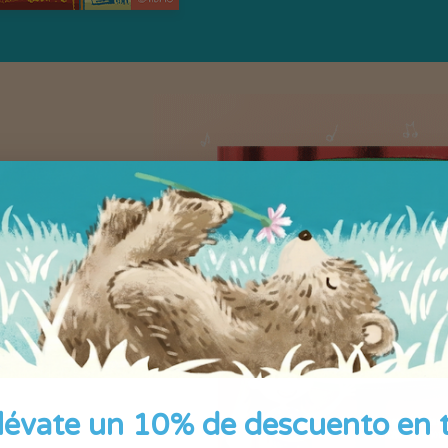
 música
tido cuento
ación. Elige
ija la
lévate un 10% de descuento en 