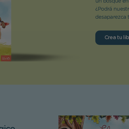
un bosque enc
¿Podrá nuestr
desaparezca t
Crea tu li