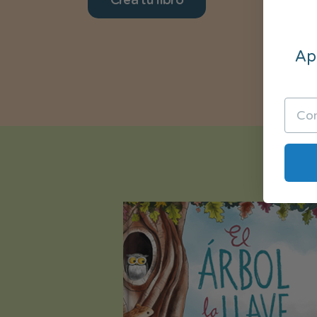
Crea tu libro
Apú