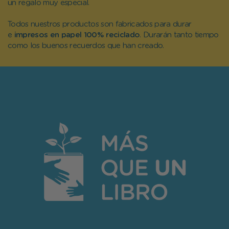
un regalo muy especial.
Todos nuestros productos son fabricados para durar
e
impresos en papel 100% reciclado
. Durarán tanto tiempo
como los buenos recuerdos que han creado.