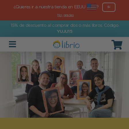
¿Quieres ir a nuestra tienda en EEUU
?
Sí
No, gracias
15% de descuento al comprar dos o más libros. Código
YUJU15