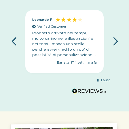
Leonardo P
Anoni
Verified Customer
Veri
Prodotto arrivato nei tempi,
sito se
molto carino nelle illustrazioni e
nei temi… manca una stella
perché avrei gradito un po’ di
possibilità di personalizzazione in
più
Barletta, IT, 1 settimana fa
Pausa