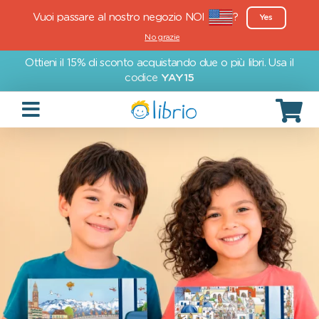
Vuoi passare al nostro negozio NOI
?
Yes
No grazie
Ottieni il 15% di sconto acquistando due o più libri. Usa il
codice
YAY15